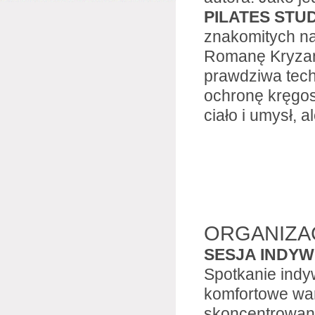
PILATES STU
znakomitych na
Romanę Kryzan
prawdziwa tech
ochronę kręgosł
ciało i umysł, 
ORGANIZA
SESJA INDYWI
Spotkanie indyw
komfortowe war
skoncentrowany