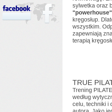
sylwetka oraz 
"powerhouse"
kręgosłup. Dla
wszystkim. Od
zapewniają zna
terapią kręgosł
TRUE PILA
Trening PILATE
według wytyczn
celu, techniki
autora. Jako j