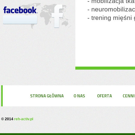
- mobilizacja t
- neuromobilizac
- trening mięśni
STRONA GŁÓWNA
O NAS
OFERTA
CENNI
© 2014
reh-activ.pl